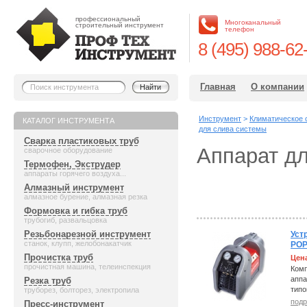
профессиональный
Многоканальный
строительный инструмент
телефон
8 (495) 988-62
Главная
О компании
Инструмент
>
Климатическое 
КАТАЛОГ ИНСТРУМЕНТА
для слива системы
Сварка пластиковых труб
Аппарат д
сварочное оборудование
Термофен, Экструдер
аппараты горячего воздуха...
Алмазный инструмент
алмазное бурение, алмазная резка
Формовка и гибка труб
трубогиб, развальцовка
Резьбонарезной инструмент
Уст
станок, клупп, желобонакатчик
РОР
Прочистка труб
Цен
прочистная машина, телеинспекция
Комп
аппа
Резка труб
типо
труборез, болторез, электропила
подр
Пресс-инструмент