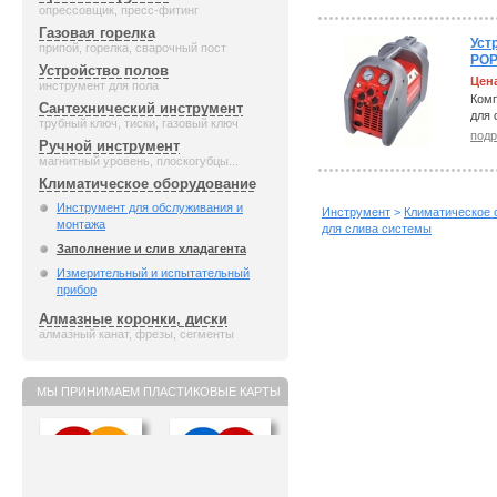
опрессовщик, пресс-фитинг
Газовая горелка
Уст
припой, горелка, сварочный пост
РОР
Устройство полов
Цен
инструмент для пола
Комп
Сантехнический инструмент
для 
трубный ключ, тиски, газовый ключ
подр
Ручной инструмент
магнитный уровень, плоскогубцы...
Климатическое оборудование
Инструмент для обслуживания и
Инструмент
>
Климатическое 
монтажа
для слива системы
Заполнение и слив хладагента
Измерительный и испытательный
прибор
Алмазные коронки, диски
алмазный канат, фрезы, сегменты
МЫ ПРИНИМАЕМ ПЛАСТИКОВЫЕ КАРТЫ