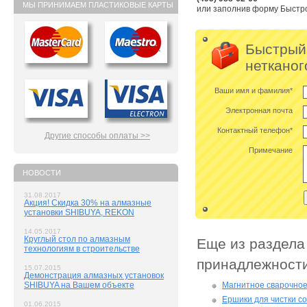
МЫ ПРИНИМАЕМ ПЛАСТИКОВЫЕ КАРТЫ
или заполнив форму Быстро
Быстрый 
неткано
Ваши имя и фамилия*
Электронная почта
Контактный телефон*
Другие способы оплаты >>
Примечание
НОВОСТИ
31.08.2017
Акция! Скидка 30% на алмазные
установки SHIBUYA, REKON
14.05.2017
Круглый стол по алмазным
Еще из раздела
технологиям в строительстве
принадлежност
15.07.2015
Демонстрация алмазных установок
SHIBUYA на Вашем объекте
Магнитное сварочное
Ершики для чистки с
01.06.2015