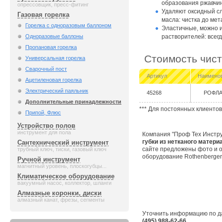
образования ржавчи
опрессовщик, пресс-фитинг
Удаляют оксидный сл
Газовая горелка
масла: чистка до мет
Горелка с одноразовым баллоном
Эластичные, можно и
Одноразовые баллоны
растворителей: всегд
Пропановая горелка
Стоимость чист
Универсальная горелка
Сварочный пост
Артикул
Наимено
Ацетиленовая горелка
Электрический паяльник
45268
РОФЛ
Дополнительные принадлежности
*** Для постоянных клиентов
Припой, Флюс
Устройство полов
инструмент для пола
Компания "Проф Тех Инстру
губки из нетканого мате
Сантехнический инструмент
сайте предложены фото и о
трубный ключ, тиски, газовый ключ
оборудование Rothenberger
Ручной инструмент
магнитный уровень, плоскогубцы...
Климатическое оборудование
вакуумный насос, коллектор, шланги
Алмазные коронки, диски
алмазный канат, фрезы, сегменты
Уточнить информацию по д
(495) 988-62-66