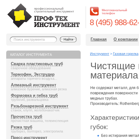
профессиональный
Многоканальный
строительный инструмент
телефон
8 (495) 988-62
Главная
О компании
Инструмент
>
Газовая горелка
КАТАЛОГ ИНСТРУМЕНТА
Чистящие г
Сварка пластиковых труб
сварочное оборудование
материал
Термофен, Экструдер
аппараты горячего воздуха...
Алмазный инструмент
Не содержат металл, для б
алмазное бурение, алмазная резка
повреждения поверхности 
Формовка и гибка труб
медных трубах.
трубогиб, развальцовка
Производитель: Rothenberg
Резьбонарезной инструмент
станок, клупп, желобонакатчик
Характеристик
Прочистка труб
прочистная машина, телеинспекция
губок:
Резка труб
труборез, болторез, электропила
Без истирания метал
Пресс-инструмент